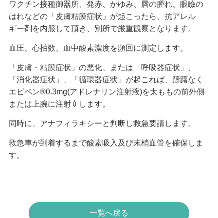
ワクチン接種御器所、発赤、かゆみ、唇の腫れ、眼瞼の
はれなどの「皮膚粘膜症状」が起こったら、抗アレル
ギー剤を内服して頂き、別所で厳重観察となります。
血圧、心拍数、血中酸素濃度を頻回に測定します。
「皮膚・粘膜症状」の悪化、または「呼吸器症状」、
「消化器症状」、「循環器症状」が起これば、躊躇なく
エピペン®0.3mg(アドレナリン注射液)を太ももの前外側
または上腕に注射💉します。
同時に、アナフィラキシーと判断し救急要請します。
救急車が到着するまで酸素吸入及び末梢血管を確保しま
す。
一覧へ戻る