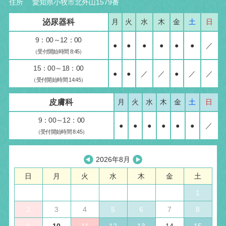
住所 愛知県小牧市北外山1579番
泌尿器科
月
火
水
木
金
土
日
9：00～12：00
●
●
●
●
●
●
／
（受付開始時間 8:45）
15：00～18：00
●
●
／
／
●
／
／
（受付開始時間 14:45）
皮膚科
月
火
水
木
金
土
日
9：00～12：00
●
●
●
●
●
●
／
（受付開始時間 8:45）
2026年8月
日
月
火
水
木
金
土
1
2
3
4
5
6
7
8
9
10
11
12
13
14
15