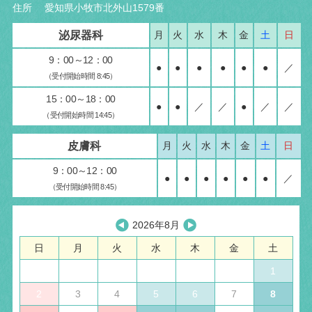
住所 愛知県小牧市北外山1579番
泌尿器科
月
火
水
木
金
土
日
9：00～12：00
●
●
●
●
●
●
／
（受付開始時間 8:45）
15：00～18：00
●
●
／
／
●
／
／
（受付開始時間 14:45）
皮膚科
月
火
水
木
金
土
日
9：00～12：00
●
●
●
●
●
●
／
（受付開始時間 8:45）
2026年8月
日
月
火
水
木
金
土
1
2
3
4
5
6
7
8