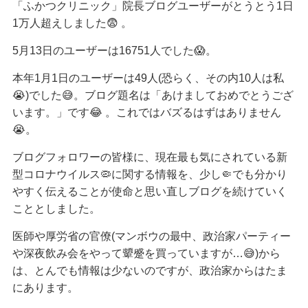
「ふかつクリニック」院長ブログユーザーがとうとう1日
1万人超えしました😨 。
5月13日のユーザーは16751人でした😱。
本年1月1日のユーザーは49人(恐らく、その内10人は私
😭)でした😅。ブログ題名は「あけましておめでとうござ
います。」です😂 。これではバズるはずはありません
😭。
ブログフォロワーの皆様に、現在最も気にされている新
型コロナウイルス🦠に関する情報を、少し🤏でも分かり
やすく伝えることが使命と思い直しブログを続けていく
こととしました。
医師や厚労省の官僚(マンボウの最中、政治家パーティー
や深夜飲み会をやって顰蹙を買っていますが…😅)から
は、とんでも情報は少ないのですが、政治家からはたま
にあります。