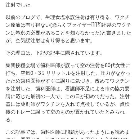
注射でした。
以前のブログで、生理食塩水誤注射は有り得る、ワクチ
ン原液は有り得ない(恐らくファイザー🇺🇸社製のワクチ
ンは希釈の必要があることを知らなかった)と書きました
が、空気誤注射は有り得ると思います。
その理由は、下記の記事に隠されています。
集団接種会場で歯科医師が誤って空の注射を80代女性に
打ち、空気0・3ミリリットルを注射した。圧力がなかっ
たため歯科医師がすぐに誤りに気づき、改めてワクチン
を注射した。歯科医師は、看護師不足による市の協力要
請に応じた最初の一人で、この日が初めてだった。注射
器には薬剤師がワクチンを入れて点検しているが、点検
後のトレーに誤って空のものが置かれていたとみられ
る。
この記事では、歯科医師に問題があったようにも読めま