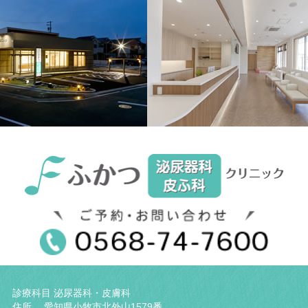
ブ
診療科目 泌尿器科・皮膚科
住所 愛知県小牧市北外山1579番