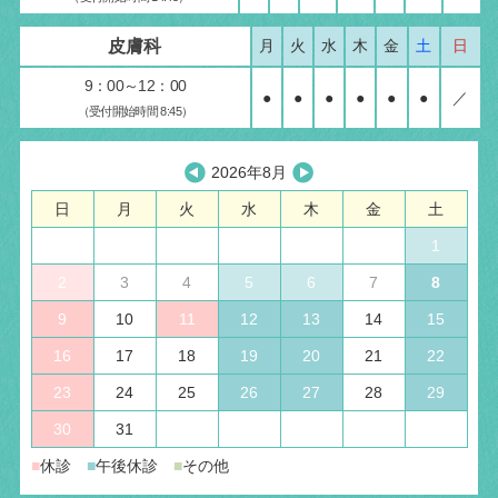
皮膚科
月
火
水
木
金
土
日
9：00～12：00
●
●
●
●
●
●
／
（受付開始時間 8:45）
2026年8月
日
月
火
水
木
金
土
1
2
3
4
5
6
7
8
9
10
11
12
13
14
15
16
17
18
19
20
21
22
23
24
25
26
27
28
29
30
31
■
休診
■
午後休診
■
その他