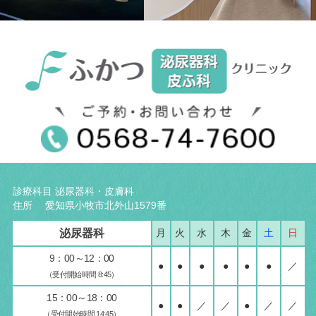
診療科目 泌尿器科・皮膚科
住所 愛知県小牧市北外山1579番
泌尿器科
月
火
水
木
金
土
日
9：00～12：00
●
●
●
●
●
●
／
（受付開始時間 8:45）
15：00～18：00
●
●
／
／
●
／
／
（受付開始時間 14:45）