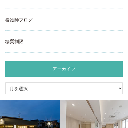
看護師ブログ
糖質制限
アーカイブ
ア
ー
カ
イ
ブ