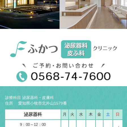
診療科目 泌尿器科・皮膚科
住所 愛知県小牧市北外山1579番
泌尿器科
月
火
水
木
金
土
日
9：00～12：00