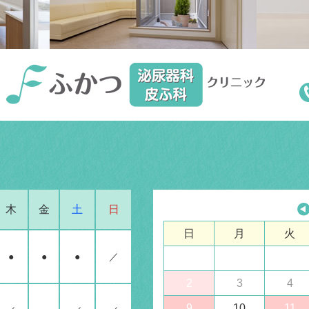
木
金
土
日
日
月
火
●
●
●
／
2
3
4
9
10
11