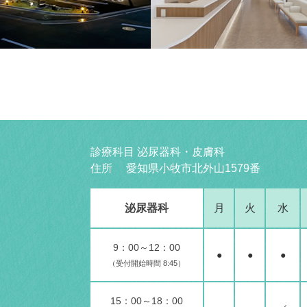
診療科目 泌尿器科・皮膚科
住所 愛知県小牧市北外山1579番
泌尿器科
月
火
水
9：00～12：00
●
●
●
（受付開始時間 8:45）
15：00～18：00