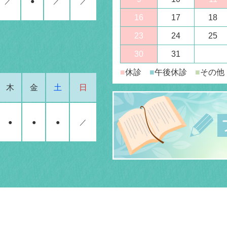
／
●
／
／
16
17
18
23
24
25
30
31
■
休診
■
午後休診
■
その他
木
金
土
日
●
●
●
／