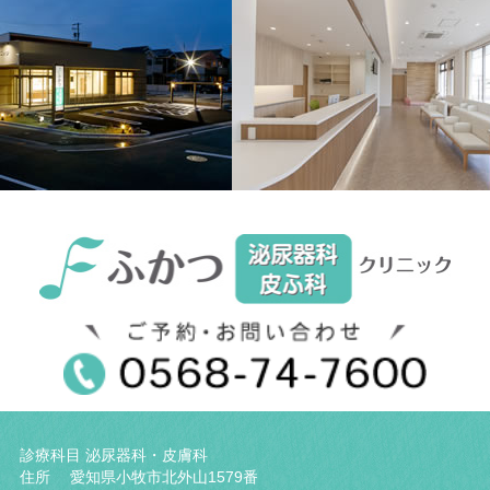
ブ
診療科目 泌尿器科・皮膚科
住所 愛知県小牧市北外山1579番