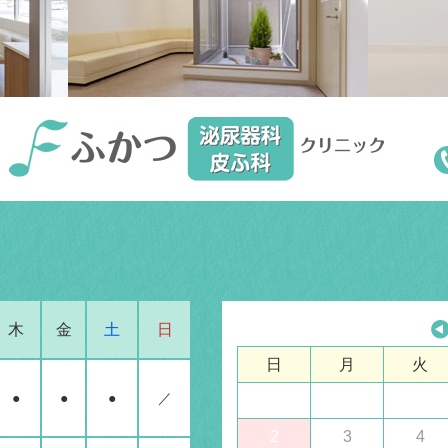
木
金
土
日
日
月
火
●
●
●
／
2
3
4