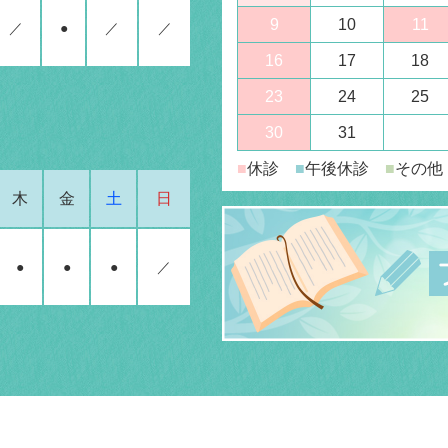
9
10
11
／
●
／
／
16
17
18
23
24
25
30
31
■
休診
■
午後休診
■
その他
木
金
土
日
●
●
●
／