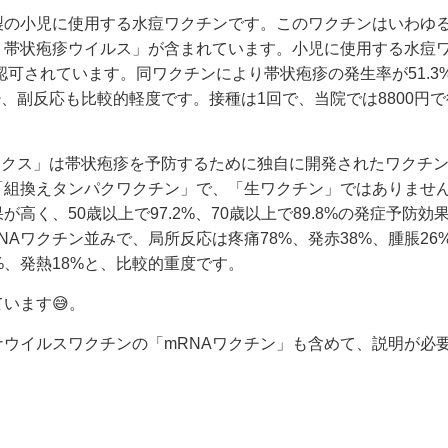
製の小児に使用する水痘ワクチンです。このワクチンはいわゆ
・帯状疱疹ウイルス」が含まれています。小児に使用する水痘
認可されています。同ワクチンにより帯状疱疹の発生率が51.3
少、副反応も比較的軽度です。接種は1回で、当院では8800円
リックス」は帯状疱疹を予防するために独自に開発されたワクチ
「組換えタンパクワクチン」で、「生ワクチン」ではありませ
く、50歳以上で97.2%、70歳以上で89.8%の発症予防効
Aワクチン並みで、局所反応は疼痛78%、発赤38%、腫脹26
%、発熱18%と、比較的重度です。
います😅。
ウイルスワクチンの「mRNAワクチン」も含めて、説明が必