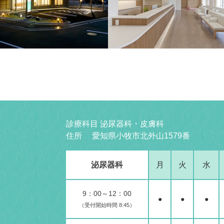
診療科目 泌尿器科・皮膚科
住所 愛知県小牧市北外山1579番
泌尿器科
月
火
水
9：00～12：00
●
●
●
（受付開始時間 8:45）