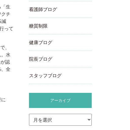
る「生
看護師ブログ
ワクチ
%減
糖質制限
で行って
健康ブログ
ンで、
ん。水
院長ブログ
果が認
%、全
スタッフブログ
要に
アーカイブ
ア
ー
カ