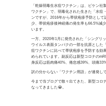
「乾燥弱毒生水痘ワクチン」は、ビケン社
ワクチン」で、弱毒化された生きた「水痘
ンですが、2016年から帯状疱疹予防として
少、帯状疱疹後神経痛の発生率も66.5%減
います。
一方、2020年1月に発売された「シング
ウイルス表面タンパクの一部を抗原とした
痘ワクチンに比べて帯状疱疹を予防する効果が高
められています。副反応は新型コロナのmRN
身反応は筋肉痛40%、倦怠感39%、頭痛33
訳の分からない「ワクチン用語」が連発して
今まで当ブログで散々出てきた、新型コロナ
なってきました😭。