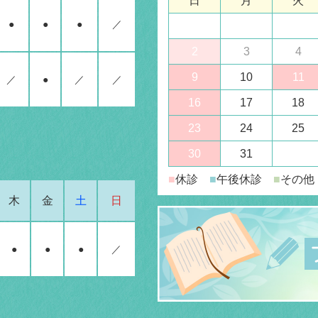
日
月
火
●
●
●
／
2
3
4
9
10
11
／
●
／
／
16
17
18
23
24
25
30
31
■
休診
■
午後休診
■
その他
木
金
土
日
●
●
●
／