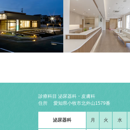
診療科目 泌尿器科・皮膚科
住所 愛知県小牧市北外山1579番
泌尿器科
月
火
水