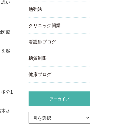
と思い
勉強法
クリニック開業
の医療
看護師ブログ
件を起
糖質制限
健康ブログ
多分1
アーカイブ
ア
猪木さ
ー
カ