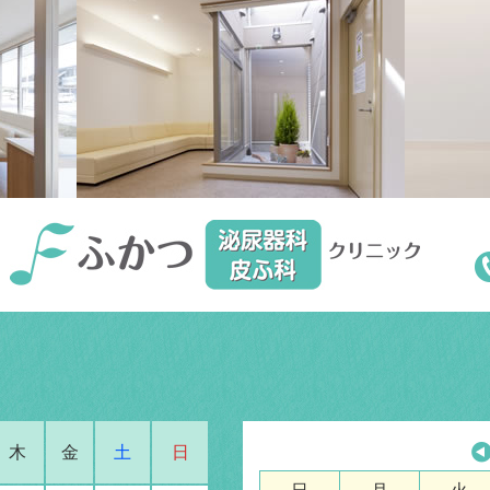
木
金
土
日