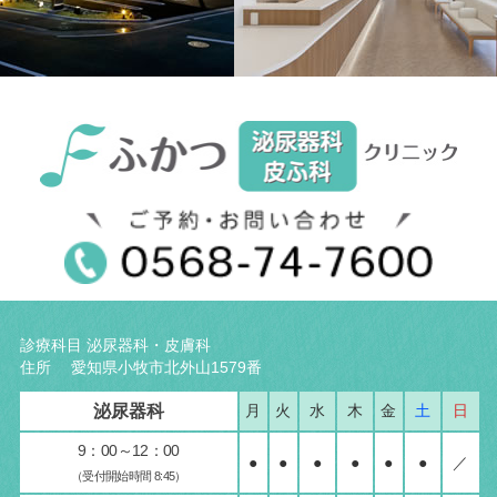
診療科目 泌尿器科・皮膚科
住所 愛知県小牧市北外山1579番
泌尿器科
月
火
水
木
金
土
日
9：00～12：00
●
●
●
●
●
●
／
（受付開始時間 8:45）