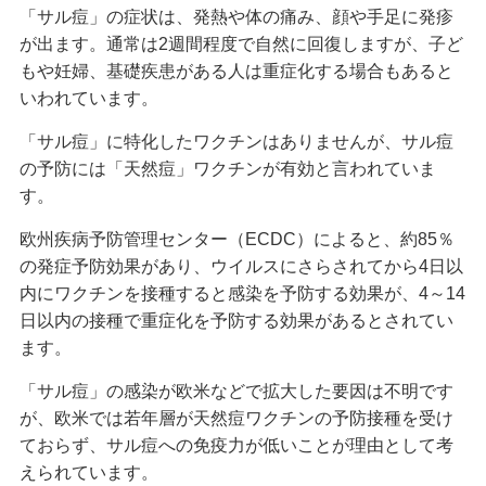
「サル痘」の症状は、発熱や体の痛み、顔や手足に発疹
が出ます。通常は2週間程度で自然に回復しますが、子ど
もや妊婦、基礎疾患がある人は重症化する場合もあると
いわれています。
「サル痘」に特化したワクチンはありませんが、サル痘
の予防には「天然痘」ワクチンが有効と言われていま
す。
欧州疾病予防管理センター（ECDC）によると、約85％
の発症予防効果があり、ウイルスにさらされてから4日以
内にワクチンを接種すると感染を予防する効果が、4～14
日以内の接種で重症化を予防する効果があるとされてい
ます。
「サル痘」の感染が欧米などで拡大した要因は不明です
が、欧米では若年層が天然痘ワクチンの予防接種を受け
ておらず、サル痘への免疫力が低いことが理由として考
えられています。