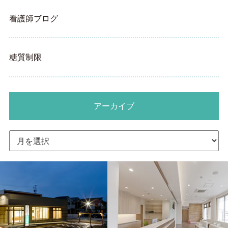
看護師ブログ
糖質制限
アーカイブ
ア
ー
カ
イ
ブ