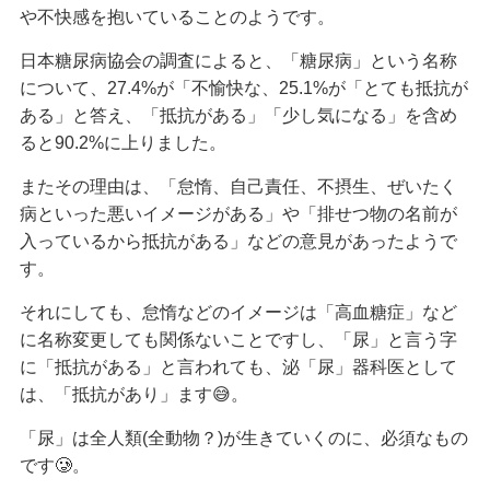
や不快感を抱いていることのようです。
日本糖尿病協会の調査によると、「糖尿病」という名称
について、27.4%が「不愉快な、25.1%が「とても抵抗が
ある」と答え、「抵抗がある」「少し気になる」を含め
ると90.2%に上りました。
またその理由は、「怠惰、自己責任、不摂生、ぜいたく
病といった悪いイメージがある」や「排せつ物の名前が
入っているから抵抗がある」などの意見があったようで
す。
それにしても、怠惰などのイメージは「高血糖症」など
に名称変更しても関係ないことですし、「尿」と言う字
に「抵抗がある」と言われても、泌「尿」器科医として
は、「抵抗があり」ます😅。
「尿」は全人類(全動物？)が生きていくのに、必須なもの
です🥲。