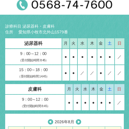
診療科目 泌尿器科・皮膚科
住所 愛知県小牧市北外山1579番
泌尿器科
月
火
水
木
金
土
日
9：00～12：00
●
●
●
●
●
●
／
（受付開始時間 8:45）
15：00～18：00
●
●
／
／
●
／
／
（受付開始時間 14:45）
皮膚科
月
火
水
木
金
土
日
9：00～12：00
●
●
●
●
●
●
／
（受付開始時間 8:45）
2026年8月