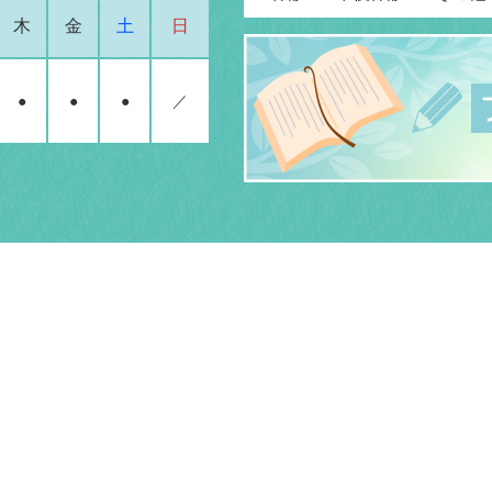
木
金
土
日
●
●
●
／