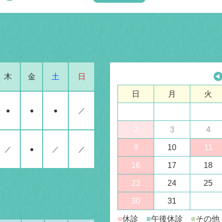
木
金
土
日
日
月
火
●
●
●
／
2
3
4
9
10
11
／
●
／
／
16
17
18
23
24
25
30
31
■
休診
■
午後休診
■
その他