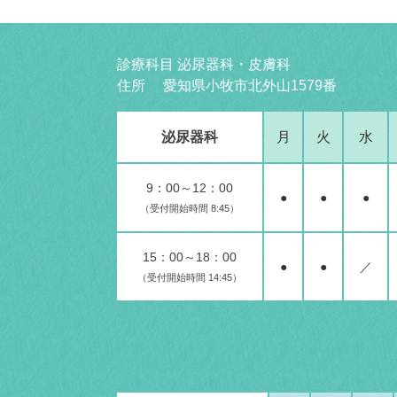
診療科目 泌尿器科・皮膚科
住所 愛知県小牧市北外山1579番
泌尿器科
月
火
水
9：00～12：00
●
●
●
（受付開始時間 8:45）
15：00～18：00
●
●
／
（受付開始時間 14:45）