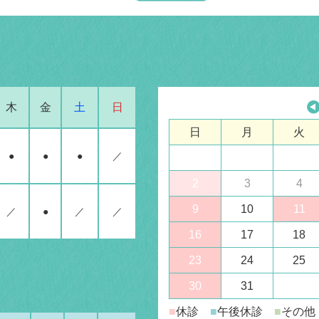
木
金
土
日
日
月
火
●
●
●
／
2
3
4
9
10
11
／
●
／
／
16
17
18
23
24
25
30
31
■
休診
■
午後休診
■
その他