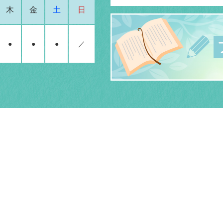
木
金
土
日
●
●
●
／