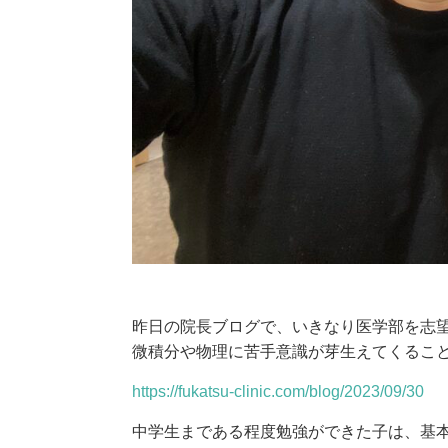
昨日の院長ブログで、いきなり医学部を志
微積分や物理に苦手意識が芽生えてくるこ
https://fukatsu-clinic.com/blog/2023/09/30
中学生まである程度勉強ができた子は、基