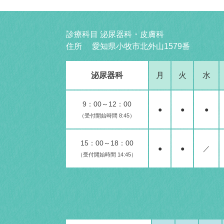
診療科目 泌尿器科・皮膚科
住所 愛知県小牧市北外山1579番
泌尿器科
月
火
水
9：00～12：00
●
●
●
（受付開始時間 8:45）
15：00～18：00
●
●
／
（受付開始時間 14:45）