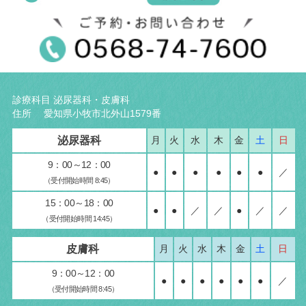
診療科目 泌尿器科・皮膚科
住所 愛知県小牧市北外山1579番
泌尿器科
月
火
水
木
金
土
日
9：00～12：00
●
●
●
●
●
●
／
（受付開始時間 8:45）
15：00～18：00
●
●
／
／
●
／
／
（受付開始時間 14:45）
皮膚科
月
火
水
木
金
土
日
9：00～12：00
●
●
●
●
●
●
／
（受付開始時間 8:45）