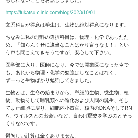
もしれないことをお話ししました。
https://fukatsu-clinic.com/blog/2023/10/01
文系科目が得意は学生は、生物は絶対得意になります。
ちなみに私の理科の選択科目は、物理・化学であったた
め、「知らんくせに適当なことばかり言うなよ！」とい
う声も聞こえてきそうですが、安心して下さい。
医学部に入り、医師になり、今では開業医になった今で
も、あれから物理・化学の勉強はしなことはなく、
ずーっと生物ばかり勉強してきました。
生物とは、生命の始まりから、単細胞生物、微生物、植
物、動物そして哺乳類への進化および人間の誕生、そし
てまた細胞に戻り、細胞内小器官、核内のDNAそしてRN
A、ウイルスとの出会いなど、言わば歴史を学ぶのとそっ
くりなのです。
鬱陶しい計算は全くありません。