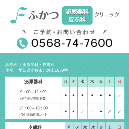
診療科目 泌尿器科・皮膚科
住所 愛知県小牧市北外山1579番
泌尿器科
月
火
水
木
金
土
日
9：00～12：00
●
●
●
●
●
●
／
（受付開始時間 8:45）
15：00～18：00
●
●
／
／
●
／
／
（受付開始時間 14:45）
皮膚科
月
火
水
木
金
土
日