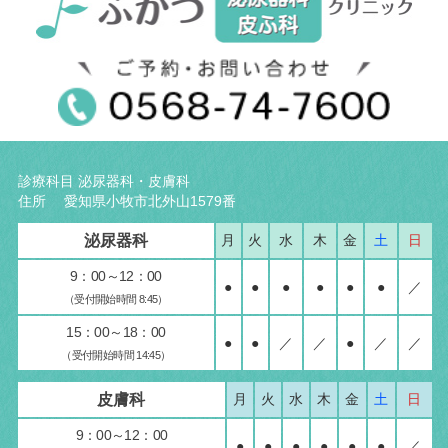
診療科目 泌尿器科・皮膚科
住所 愛知県小牧市北外山1579番
泌尿器科
月
火
水
木
金
土
日
9：00～12：00
●
●
●
●
●
●
／
（受付開始時間 8:45）
15：00～18：00
●
●
／
／
●
／
／
（受付開始時間 14:45）
皮膚科
月
火
水
木
金
土
日
9：00～12：00
●
●
●
●
●
●
／