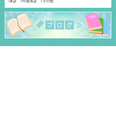
■
休診
■
午後休診
■
その他