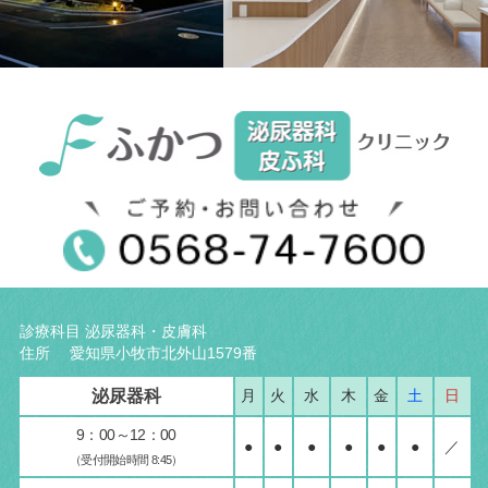
診療科目 泌尿器科・皮膚科
住所 愛知県小牧市北外山1579番
泌尿器科
月
火
水
木
金
土
日
9：00～12：00
●
●
●
●
●
●
／
（受付開始時間 8:45）