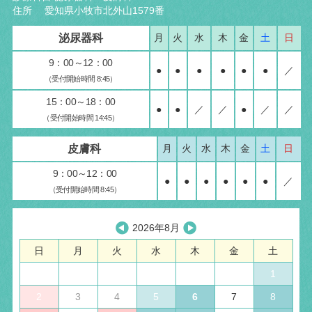
住所 愛知県小牧市北外山1579番
泌尿器科
月
火
水
木
金
土
日
9：00～12：00
●
●
●
●
●
●
／
（受付開始時間 8:45）
15：00～18：00
●
●
／
／
●
／
／
（受付開始時間 14:45）
皮膚科
月
火
水
木
金
土
日
9：00～12：00
●
●
●
●
●
●
／
（受付開始時間 8:45）
2026年8月
日
月
火
水
木
金
土
1
2
3
4
5
6
7
8