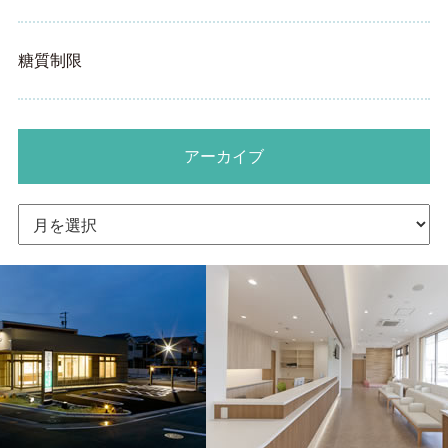
糖質制限
アーカイブ
ア
ー
カ
イ
ブ