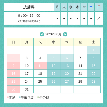
皮膚科
月
火
水
木
金
土
日
9：00～12：00
●
●
●
●
●
●
／
（受付開始時間 8:45）
2026年8月
日
月
火
水
木
金
土
1
2
3
4
5
6
7
8
9
10
11
12
13
14
15
16
17
18
19
20
21
22
23
24
25
26
27
28
29
30
31
■
休診
■
午後休診
■
その他