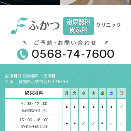
診療科目 泌尿器科・皮膚科
住所 愛知県小牧市北外山1579番
泌尿器科
月
火
水
木
金
土
日
9：00～12：00
●
●
●
●
●
●
／
（受付開始時間 8:45）
15：00～18：00
●
●
／
／
●
／
／
（受付開始時間 14:45）