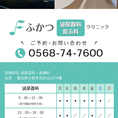
診療科目 泌尿器科・皮膚科
住所 愛知県小牧市北外山1579番
泌尿器科
月
火
水
木
金
土
日
9：00～12：00
●
●
●
●
●
●
／
（受付開始時間 8:45）
15：00～18：00
●
●
／
／
●
／
／