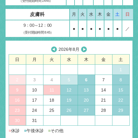
（受付開始時間 14:45）
皮膚科
月
火
水
木
金
土
日
9：00～12：00
●
●
●
●
●
●
／
（受付開始時間 8:45）
2026年8月
日
月
火
水
木
金
土
1
2
3
4
5
6
7
8
9
10
11
12
13
14
15
16
17
18
19
20
21
22
23
24
25
26
27
28
29
30
31
■
休診
■
午後休診
■
その他