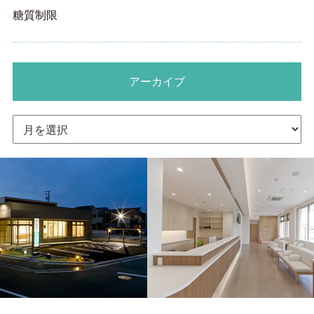
糖質制限
アーカイブ
ア
ー
カ
イ
ブ