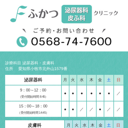
診療科目 泌尿器科・皮膚科
住所 愛知県小牧市北外山1579番
泌尿器科
月
火
水
木
金
土
日
9：00～12：00
●
●
●
●
●
●
／
（受付開始時間 8:45）
15：00～18：00
●
●
／
／
●
／
／
（受付開始時間 14:45）
皮膚科
月
火
水
木
金
土
日