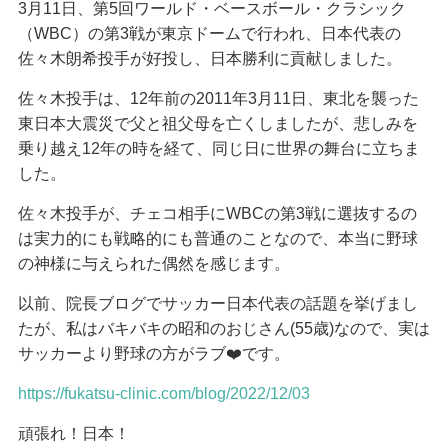
3月11日、第5回ワールド・ベースボール・クラシック
（WBC）の第3戦が東京ドームで行われ、日本代表の
佐々木朗希投手が好投し、日本勝利に貢献しました。
佐々木投手は、12年前の2011年3月11日、東北を襲った
東日本大震災で父と祖父母を亡くしましたが、悲しみを
乗り越え12年の時を経て、同じ日に世界の舞台に立ちま
した。
佐々木投手が、チェコ相手にWBCの第3戦に選抜するの
は実力的にも戦略的にも普通のことなので、本当に野球
の神様に与えられた偶然を感じます。
以前、院長ブログでサッカー日本代表の話題を挙げまし
たが、私はバキバキの昭和のおじさん(55歳)なので、実は
サッカーより野球の方がラブ❤️です。
https://fukatsu-clinic.com/blog/2022/12/03
頑張れ！日本！