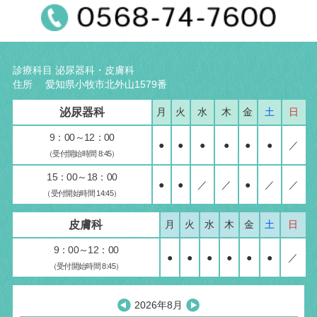
診療科目 泌尿器科・皮膚科
住所 愛知県小牧市北外山1579番
泌尿器科
月
火
水
木
金
土
日
9：00～12：00
●
●
●
●
●
●
／
（受付開始時間 8:45）
15：00～18：00
●
●
／
／
●
／
／
（受付開始時間 14:45）
皮膚科
月
火
水
木
金
土
日
9：00～12：00
●
●
●
●
●
●
／
（受付開始時間 8:45）
2026年8月