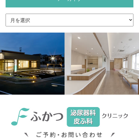
ア
ー
カ
イ
ブ