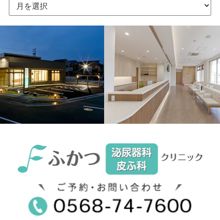
ー
カ
イ
ブ