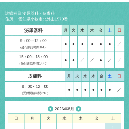
診療科目 泌尿器科・皮膚科
住所 愛知県小牧市北外山1579番
泌尿器科
月
火
水
木
金
土
日
9：00～12：00
●
●
●
●
●
●
／
（受付開始時間 8:45）
15：00～18：00
●
●
／
／
●
／
／
（受付開始時間 14:45）
皮膚科
月
火
水
木
金
土
日
9：00～12：00
●
●
●
●
●
●
／
（受付開始時間 8:45）
2026年8月
日
月
火
水
木
金
土
1