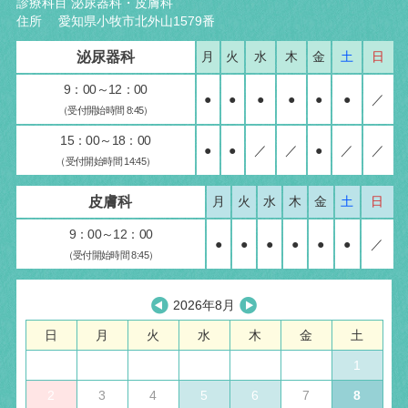
診療科目 泌尿器科・皮膚科
住所 愛知県小牧市北外山1579番
泌尿器科
月
火
水
木
金
土
日
9：00～12：00
●
●
●
●
●
●
／
（受付開始時間 8:45）
15：00～18：00
●
●
／
／
●
／
／
（受付開始時間 14:45）
皮膚科
月
火
水
木
金
土
日
9：00～12：00
●
●
●
●
●
●
／
（受付開始時間 8:45）
2026年8月
日
月
火
水
木
金
土
1
2
3
4
5
6
7
8