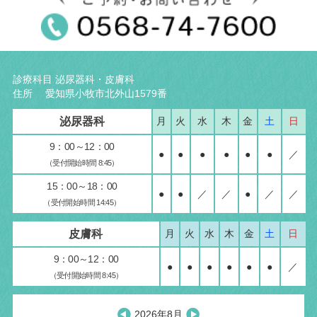
診療科目 泌尿器科・皮膚科
住所 愛知県小牧市北外山1579番
泌尿器科
月
火
水
木
金
土
日
9：00～12：00
●
●
●
●
●
●
／
（受付開始時間 8:45）
15：00～18：00
●
●
／
／
●
／
／
（受付開始時間 14:45）
皮膚科
月
火
水
木
金
土
日
9：00～12：00
●
●
●
●
●
●
／
（受付開始時間 8:45）
2026年8月