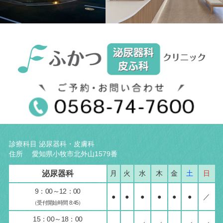
診療科目 泌尿器科・皮膚科
住所 愛知県小牧市北外山1579番
泌尿器科
月
火
水
木
金
土
日
9：00～12：00
●
●
●
●
●
●
／
（受付開始時間 8:45）
15：00～18：00