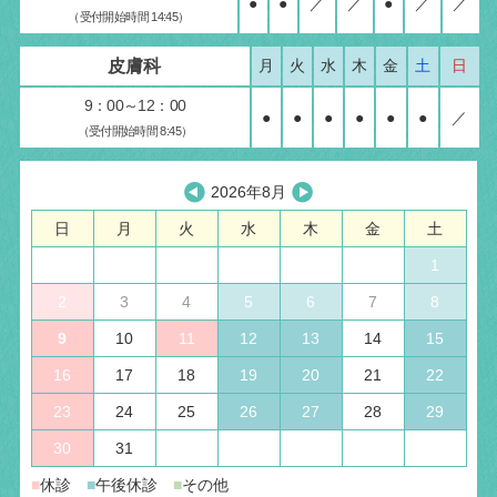
●
●
／
／
●
／
／
（受付開始時間 14:45）
皮膚科
月
火
水
木
金
土
日
9：00～12：00
●
●
●
●
●
●
／
（受付開始時間 8:45）
2026年8月
日
月
火
水
木
金
土
1
2
3
4
5
6
7
8
9
10
11
12
13
14
15
16
17
18
19
20
21
22
23
24
25
26
27
28
29
30
31
■
休診
■
午後休診
■
その他