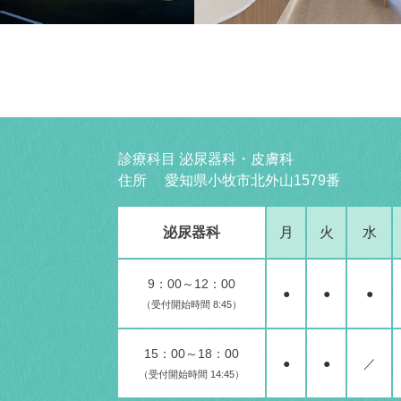
診療科目 泌尿器科・皮膚科
住所 愛知県小牧市北外山1579番
泌尿器科
月
火
水
9：00～12：00
●
●
●
（受付開始時間 8:45）
15：00～18：00
●
●
／
（受付開始時間 14:45）