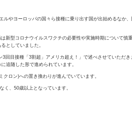
ラエルやヨーロッパの国々ら接種に乗り出す国が出始めるなか、
当局は新型コロナウイルスワクチの必要性や実施時期について慎
あるとしていました。
ナワクチン3回目接種「3割超」アメリカ超え！」で述べさせていただ
カに追随した形で進められています。
オミクロン)への置き換わりが進んでいています。
はなく、50歳以上となっています。
。