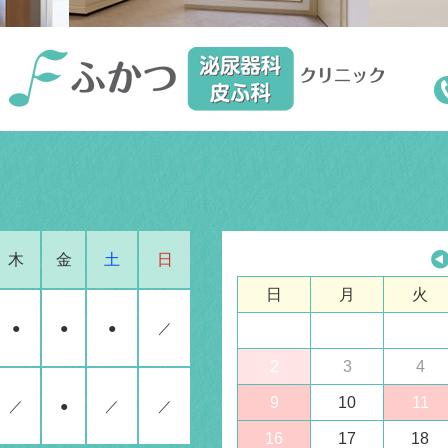
木
金
土
日
日
月
火
●
●
●
／
2
3
4
9
10
11
／
●
／
／
16
17
18