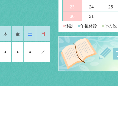
23
24
25
30
31
■
休診
■
午後休診
■
その他
木
金
土
日
●
●
●
／