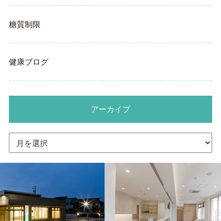
糖質制限
健康ブログ
アーカイブ
ア
ー
カ
イ
ブ