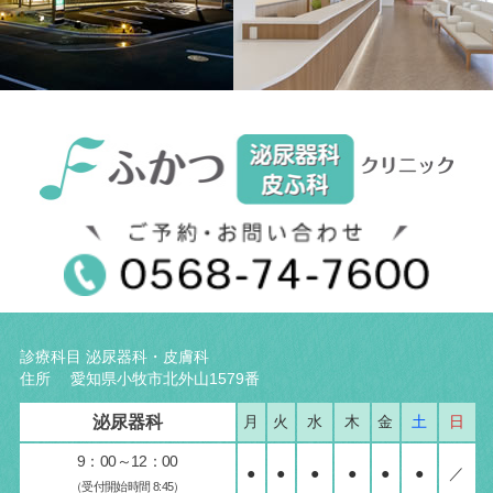
診療科目 泌尿器科・皮膚科
住所 愛知県小牧市北外山1579番
泌尿器科
月
火
水
木
金
土
日
9：00～12：00
●
●
●
●
●
●
／
（受付開始時間 8:45）