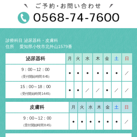
診療科目 泌尿器科・皮膚科
住所 愛知県小牧市北外山1579番
泌尿器科
月
火
水
木
金
土
日
9：00～12：00
●
●
●
●
●
●
／
（受付開始時間 8:45）
15：00～18：00
●
●
／
／
●
／
／
（受付開始時間 14:45）
皮膚科
月
火
水
木
金
土
日
9：00～12：00
●
●
●
●
●
●
／
（受付開始時間 8:45）