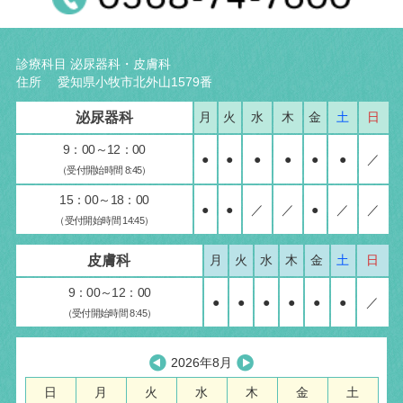
診療科目 泌尿器科・皮膚科
住所 愛知県小牧市北外山1579番
泌尿器科
月
火
水
木
金
土
日
9：00～12：00
●
●
●
●
●
●
／
（受付開始時間 8:45）
15：00～18：00
●
●
／
／
●
／
／
（受付開始時間 14:45）
皮膚科
月
火
水
木
金
土
日
9：00～12：00
●
●
●
●
●
●
／
（受付開始時間 8:45）
2026年8月
日
月
火
水
木
金
土