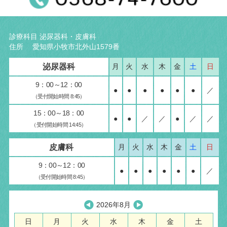
診療科目 泌尿器科・皮膚科
住所 愛知県小牧市北外山1579番
泌尿器科
月
火
水
木
金
土
日
9：00～12：00
●
●
●
●
●
●
／
（受付開始時間 8:45）
15：00～18：00
●
●
／
／
●
／
／
（受付開始時間 14:45）
皮膚科
月
火
水
木
金
土
日
9：00～12：00
●
●
●
●
●
●
／
（受付開始時間 8:45）
2026年8月
日
月
火
水
木
金
土