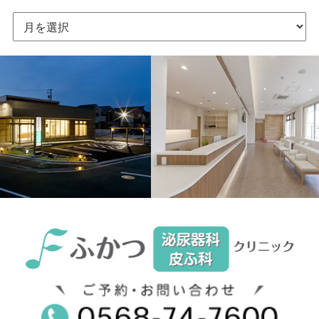
ア
ー
カ
イ
ブ