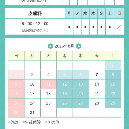
（受付開始時間 14:45）
皮膚科
月
火
水
木
金
土
日
9：00～12：00
●
●
●
●
●
●
／
（受付開始時間 8:45）
2026年8月
日
月
火
水
木
金
土
1
2
3
4
5
6
7
8
9
10
11
12
13
14
15
16
17
18
19
20
21
22
23
24
25
26
27
28
29
30
31
■
休診
■
午後休診
■
その他