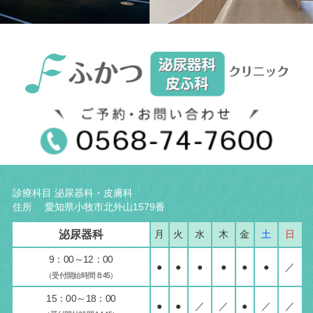
診療科目 泌尿器科・皮膚科
住所 愛知県小牧市北外山1579番
泌尿器科
月
火
水
木
金
土
日
9：00～12：00
●
●
●
●
●
●
／
（受付開始時間 8:45）
15：00～18：00
●
●
／
／
●
／
／