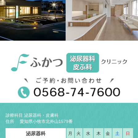
診療科目 泌尿器科・皮膚科
住所 愛知県小牧市北外山1579番
泌尿器科
月
火
水
木
金
土
日