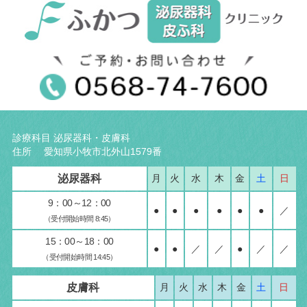
診療科目 泌尿器科・皮膚科
住所 愛知県小牧市北外山1579番
泌尿器科
月
火
水
木
金
土
日
9：00～12：00
●
●
●
●
●
●
／
（受付開始時間 8:45）
15：00～18：00
●
●
／
／
●
／
／
（受付開始時間 14:45）
皮膚科
月
火
水
木
金
土
日