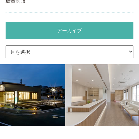
糖質制限
アーカイブ
ア
ー
カ
イ
ブ