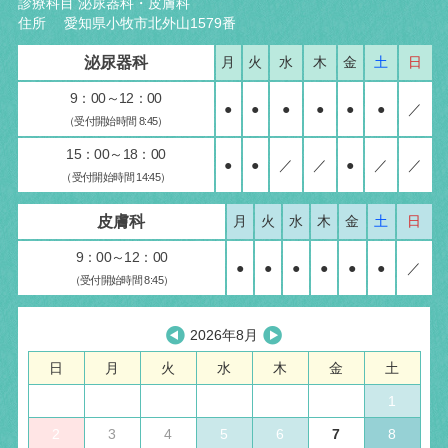
診療科目 泌尿器科・皮膚科
住所 愛知県小牧市北外山1579番
泌尿器科
月
火
水
木
金
土
日
9：00～12：00
●
●
●
●
●
●
／
（受付開始時間 8:45）
15：00～18：00
●
●
／
／
●
／
／
（受付開始時間 14:45）
皮膚科
月
火
水
木
金
土
日
9：00～12：00
●
●
●
●
●
●
／
（受付開始時間 8:45）
2026年8月
日
月
火
水
木
金
土
1
2
3
4
5
6
7
8