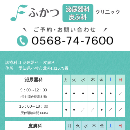
診療科目 泌尿器科・皮膚科
住所 愛知県小牧市北外山1579番
泌尿器科
月
火
水
木
金
土
日
9：00～12：00
●
●
●
●
●
●
／
（受付開始時間 8:45）
15：00～18：00
●
●
／
／
●
／
／
（受付開始時間 14:45）
皮膚科
月
火
水
木
金
土
日