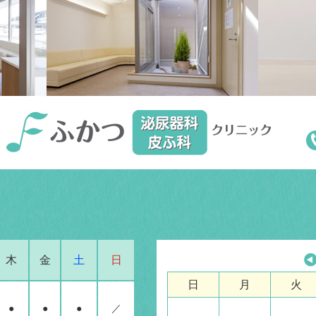
木
金
土
日
日
月
火
●
●
●
／