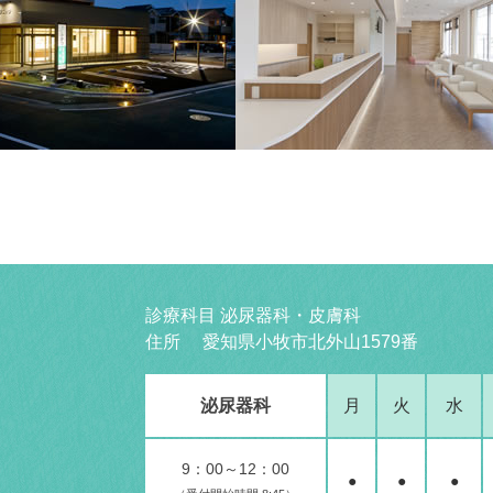
診療科目 泌尿器科・皮膚科
住所 愛知県小牧市北外山1579番
泌尿器科
月
火
水
9：00～12：00
●
●
●