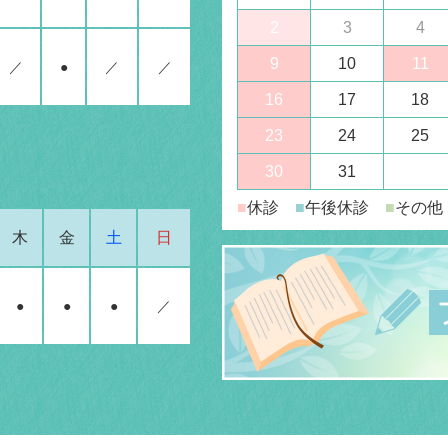
2
3
4
9
10
11
／
●
／
／
16
17
18
23
24
25
30
31
■
休診
■
午後休診
■
その他
木
金
土
日
●
●
●
／