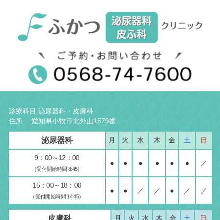
診療科目 泌尿器科・皮膚科
住所 愛知県小牧市北外山1579番
泌尿器科
月
火
水
木
金
土
日
9：00～12：00
●
●
●
●
●
●
／
（受付開始時間 8:45）
15：00～18：00
●
●
／
／
●
／
／
（受付開始時間 14:45）
皮膚科
月
火
水
木
金
土
日