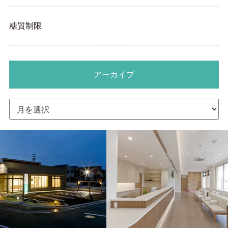
糖質制限
アーカイブ
ア
ー
カ
イ
ブ