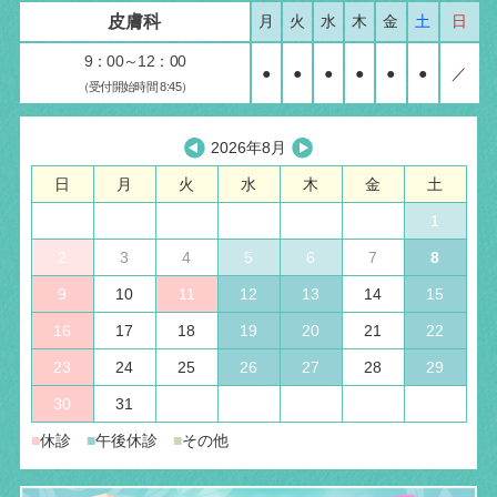
皮膚科
月
火
水
木
金
土
日
9：00～12：00
●
●
●
●
●
●
／
（受付開始時間 8:45）
2026年8月
日
月
火
水
木
金
土
1
2
3
4
5
6
7
8
9
10
11
12
13
14
15
16
17
18
19
20
21
22
23
24
25
26
27
28
29
30
31
■
休診
■
午後休診
■
その他