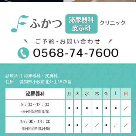
診療科目 泌尿器科・皮膚科
住所 愛知県小牧市北外山1579番
泌尿器科
月
火
水
木
金
土
日
9：00～12：00
●
●
●
●
●
●
／
（受付開始時間 8:45）
15：00～18：00
●
●
／
／
●
／
／
（受付開始時間 14:45）