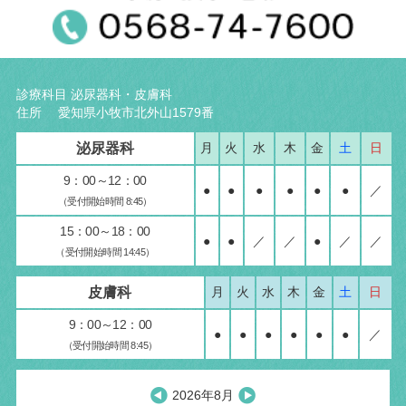
診療科目 泌尿器科・皮膚科
住所 愛知県小牧市北外山1579番
泌尿器科
月
火
水
木
金
土
日
9：00～12：00
●
●
●
●
●
●
／
（受付開始時間 8:45）
15：00～18：00
●
●
／
／
●
／
／
（受付開始時間 14:45）
皮膚科
月
火
水
木
金
土
日
9：00～12：00
●
●
●
●
●
●
／
（受付開始時間 8:45）
2026年8月