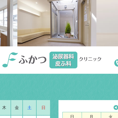
木
金
土
日
日
月
火