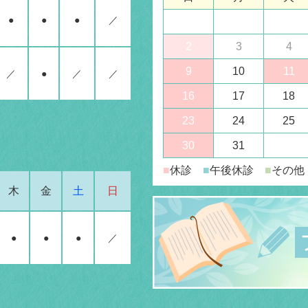
●
●
●
／
2
3
4
9
10
11
／
●
／
／
16
17
18
23
24
25
30
31
■
休診
■
午後休診
■
その他
木
金
土
日
●
●
●
／