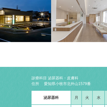
診療科目 泌尿器科・皮膚科
住所 愛知県小牧市北外山1579番
泌尿器科
月
火
水