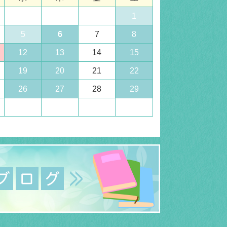
1
5
6
7
8
12
13
14
15
19
20
21
22
26
27
28
29