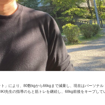
」により、80数kgから66kgまで減量し、現在はパーソナル
IKI先生の指導のもと筋トレを継続し、68kg前後をキープして