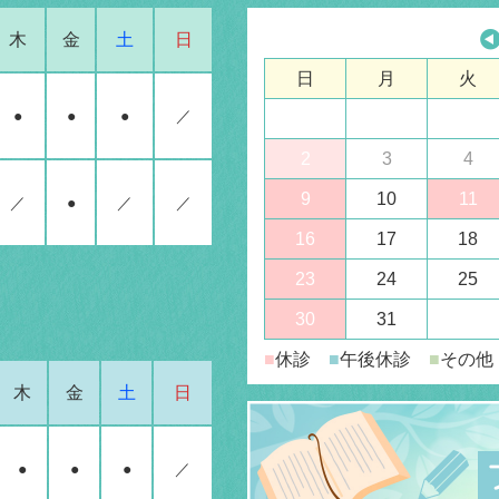
木
金
土
日
日
月
火
●
●
●
／
2
3
4
9
10
11
／
●
／
／
16
17
18
23
24
25
30
31
■
休診
■
午後休診
■
その他
木
金
土
日
●
●
●
／