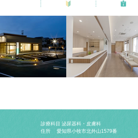
診療科目 泌尿器科・皮膚科
住所 愛知県小牧市北外山1579番